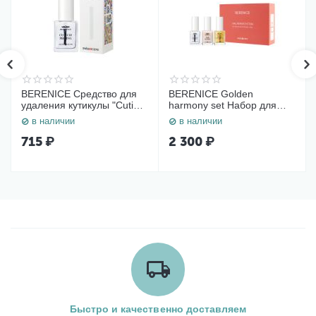
BERENICE Средство для
BERENICE Golden
удаления кутикулы "Cuticle
harmony set Набор для
Remover" NEW
восстановления и
в наличии
в наличии
укрепления ногтей (Cuticle
peeling 15 ml, Time reverse
715
₽
2 300
₽
15 ml, Miracle Gold Elixir 15
ml)
Быстро и качественно доставляем