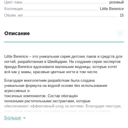
Цвет лака
розовый
Коллекция
Little Berenice
Обьём, мл
15
Описание
Little Berenice – это уникальная серия детских лаков и средств для
ногтей, разработанная в Швейцарии. На создание серии экспертов
бренда Berenice вдохновили маленькие модницы, которые хотят
всё как у мамы, красивые цветные ногти в том числе.
Благодаря многолетним разработкам была создана
уникальная формула на водной основе без использования
агрессивных и
токсичных компонентов. Состав обогащён
полезными растительными экстрактами, которые
обеспечивают эффективный уход за ногтями. Благодаря текстуре,
лаки легко наносятся, создавая на ногтях красивое и ровное
покрытие с изысканным сиянием. Один слой лака даёт
Больше
невесомое полупрозрачное покрытие, а два – более плотное и
насыщенное. Удаляются лаки также очень легко – с помощью