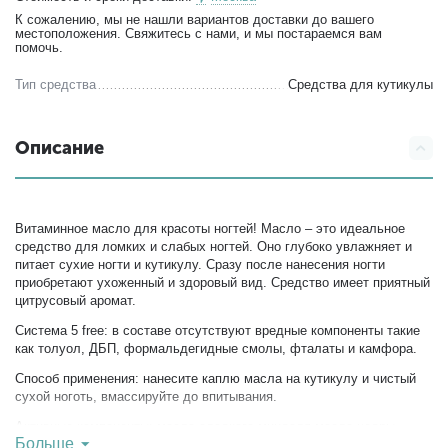
К сожалению, мы не нашли вариантов доставки до вашего
местоположения. Свяжитесь с нами, и мы постараемся вам
помочь.
Тип средства
Средства для кутикулы
Описание
Витаминное масло для красоты ногтей! Масло – это идеальное
средство для ломких и слабых ногтей. Оно глубоко увлажняет и
питает сухие ногти и кутикулу. Сразу после нанесения ногти
приобретают ухоженный и здоровый вид. Средство имеет приятный
цитрусовый аромат.
Система 5 free: в составе отсутствуют вредные компоненты такие
как толуол, ДБП, формальдегидные смолы, фталаты и камфора.
Способ применения: нанесите каплю масла на кутикулу и чистый
сухой ноготь, вмассируйте до впитывания.
Активные компоненты: масло сладкого миндаля,масло цедры
Больше
лимона, масло семян клещевины обыкновенной, витамин Е, масло